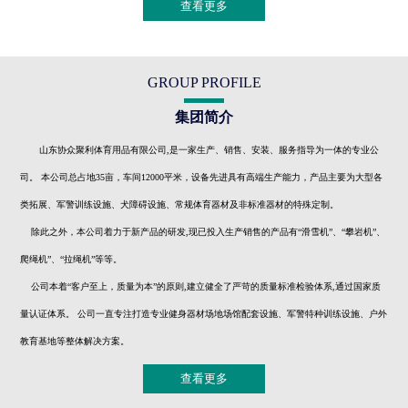
查看更多
GROUP PROFILE
集团简介
山东协众聚利体育用品有限公司,是一家生产、销售、安装、服务指导为一体的专业公
司。 本公司总占地35亩，车间12000平米，设备先进具有高端生产能力，产品主要为大型各
类拓展、军警训练设施、犬障碍设施、常规体育器材及非标准器材的特殊定制。
除此之外，本公司着力于新产品的研发,现已投入生产销售的产品有“滑雪机”、“攀岩机”、
爬绳机”、“拉绳机”等等。
公司本着“客户至上，质量为本”的原则,建立健全了严苛的质量标准检验体系,通过国家质
量认证体系。 公司一直专注打造专业健身器材场地场馆配套设施、军警特种训练设施、户外
教育基地等整体解决方案。
查看更多