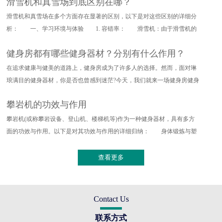
滑雪机和真雪场到底区别在哪？
滑雪机和真雪场在多个方面存在显著的区别，以下是对这些区别的详细分
析： 一、学习环境与体验 1. 容错率： 滑雪机：由于滑雪机的
设计特点，其对滑雪动作的要求
健身房都有哪些健身器材？分别有什么作用？
在追求健康与健美的道路上，健身房成为了许多人的选择。然而，面对琳
琅满目的健身器材，你是否也曾感到迷茫?今天，我们就来一场健身房健身
器材的深度探索，带你了解
攀岩机的功效与作用
攀岩机(或称攀岩设备、登山机、楼梯机等)作为一种健身器材，具有多方
面的功效与作用。以下是对其功效与作用的详细归纳： 身体锻炼与塑
形 全身训练：攀岩机能够提
查看更多
Contact Us
联系方式