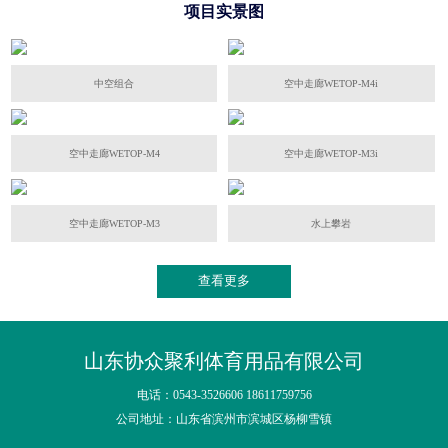
项目实景图
中空组合
空中走廊WETOP-M4i
空中走廊WETOP-M4
空中走廊WETOP-M3i
空中走廊WETOP-M3
水上攀岩
查看更多
山东协众聚利体育用品有限公司
电话：0543-3526606 18611759756
公司地址：山东省滨州市滨城区杨柳雪镇