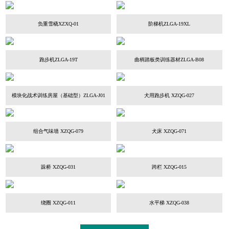
负重雪橇XZXQ-01
阶梯机ZLGA-19XL
跑步机ZLGA-19T
曲柄踏板类训练器材ZLGA-B08
模块化战术训练房屋（基础型）ZLGA-J01
犬用跑步机 XZQG-027
组合气味墙 XZQG-079
犬床 XZQG-071
跺桥 XZQG-031
跨栏 XZQG-015
绕圈 XZQG-011
水平梯 XZQG-038