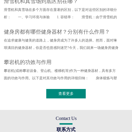
滑雪机和真雪场到底区别在哪？
滑雪机和真雪场在多个方面存在显著的区别，以下是对这些区别的详细分
析： 一、学习环境与体验 1. 容错率： 滑雪机：由于滑雪机的
设计特点，其对滑雪动作的要求
健身房都有哪些健身器材？分别有什么作用？
在追求健康与健美的道路上，健身房成为了许多人的选择。然而，面对琳
琅满目的健身器材，你是否也曾感到迷茫?今天，我们就来一场健身房健身
器材的深度探索，带你了解
攀岩机的功效与作用
攀岩机(或称攀岩设备、登山机、楼梯机等)作为一种健身器材，具有多方
面的功效与作用。以下是对其功效与作用的详细归纳： 身体锻炼与塑
形 全身训练：攀岩机能够提
查看更多
Contact Us
联系方式