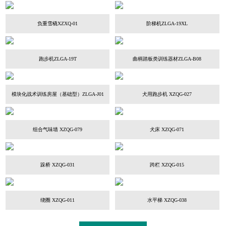
负重雪橇XZXQ-01
阶梯机ZLGA-19XL
跑步机ZLGA-19T
曲柄踏板类训练器材ZLGA-B08
模块化战术训练房屋（基础型）ZLGA-J01
犬用跑步机 XZQG-027
组合气味墙 XZQG-079
犬床 XZQG-071
跺桥 XZQG-031
跨栏 XZQG-015
绕圈 XZQG-011
水平梯 XZQG-038