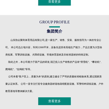
查看更多
GROUP PROFILE
集团简介
山东协众聚利体育用品有限公司,是一家生产、销售、安装、服务指导为一体的专业公
司。 本公司总占地35亩，车间12000平米，设备先进具有高端生产能力，产品主要为大型各
类拓展、军警训练设施、犬障碍设施、常规体育器材及非标准器材的特殊定制。
除此之外，本公司着力于新产品的研发,现已投入生产销售的产品有“滑雪机”、“攀岩机”、
爬绳机”、“拉绳机”等等。
公司本着“客户至上，质量为本”的原则,建立健全了严苛的质量标准检验体系,通过国家质
量认证体系。 公司一直专注打造专业健身器材场地场馆配套设施、军警特种训练设施、户外
教育基地等整体解决方案。
查看更多