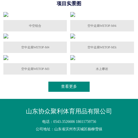
项目实景图
中空组合
空中走廊WETOP-M4i
空中走廊WETOP-M4
空中走廊WETOP-M3i
空中走廊WETOP-M3
水上攀岩
查看更多
山东协众聚利体育用品有限公司
电话：0543-3526606 18611759756
公司地址：山东省滨州市滨城区杨柳雪镇