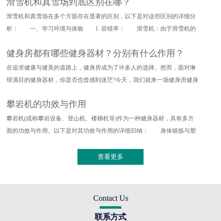
滑雪机和真雪场到底区别在哪？
滑雪机和真雪场在多个方面存在显著的区别，以下是对这些区别的详细分
析： 一、学习环境与体验 1. 容错率： 滑雪机：由于滑雪机的
设计特点，其对滑雪动作的要求
健身房都有哪些健身器材？分别有什么作用？
在追求健康与健美的道路上，健身房成为了许多人的选择。然而，面对琳
琅满目的健身器材，你是否也曾感到迷茫?今天，我们就来一场健身房健身
器材的深度探索，带你了解
攀岩机的功效与作用
攀岩机(或称攀岩设备、登山机、楼梯机等)作为一种健身器材，具有多方
面的功效与作用。以下是对其功效与作用的详细归纳： 身体锻炼与塑
形 全身训练：攀岩机能够提
查看更多
Contact Us
联系方式