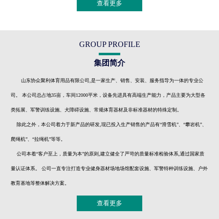
查看更多
GROUP PROFILE
集团简介
山东协众聚利体育用品有限公司,是一家生产、销售、安装、服务指导为一体的专业公
司。 本公司总占地35亩，车间12000平米，设备先进具有高端生产能力，产品主要为大型各
类拓展、军警训练设施、犬障碍设施、常规体育器材及非标准器材的特殊定制。
除此之外，本公司着力于新产品的研发,现已投入生产销售的产品有“滑雪机”、“攀岩机”、
爬绳机”、“拉绳机”等等。
公司本着“客户至上，质量为本”的原则,建立健全了严苛的质量标准检验体系,通过国家质
量认证体系。 公司一直专注打造专业健身器材场地场馆配套设施、军警特种训练设施、户外
教育基地等整体解决方案。
查看更多