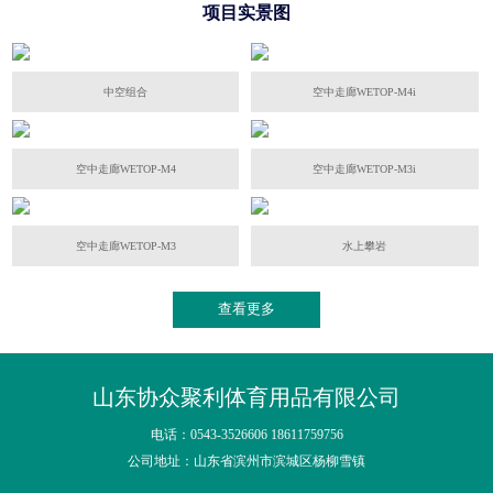
项目实景图
中空组合
空中走廊WETOP-M4i
空中走廊WETOP-M4
空中走廊WETOP-M3i
空中走廊WETOP-M3
水上攀岩
查看更多
山东协众聚利体育用品有限公司
电话：0543-3526606 18611759756
公司地址：山东省滨州市滨城区杨柳雪镇