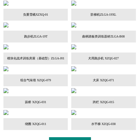
负重雪橇XZXQ-01
阶梯机ZLGA-19XL
跑步机ZLGA-19T
曲柄踏板类训练器材ZLGA-B08
模块化战术训练房屋（基础型）ZLGA-J01
犬用跑步机 XZQG-027
组合气味墙 XZQG-079
犬床 XZQG-071
跺桥 XZQG-031
跨栏 XZQG-015
绕圈 XZQG-011
水平梯 XZQG-038