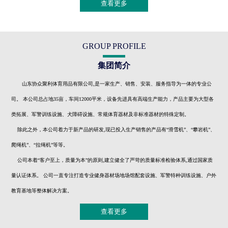
查看更多
GROUP PROFILE
集团简介
山东协众聚利体育用品有限公司,是一家生产、销售、安装、服务指导为一体的专业公
司。 本公司总占地35亩，车间12000平米，设备先进具有高端生产能力，产品主要为大型各
类拓展、军警训练设施、犬障碍设施、常规体育器材及非标准器材的特殊定制。
除此之外，本公司着力于新产品的研发,现已投入生产销售的产品有“滑雪机”、“攀岩机”、
爬绳机”、“拉绳机”等等。
公司本着“客户至上，质量为本”的原则,建立健全了严苛的质量标准检验体系,通过国家质
量认证体系。 公司一直专注打造专业健身器材场地场馆配套设施、军警特种训练设施、户外
教育基地等整体解决方案。
查看更多