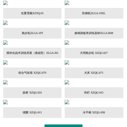
负重雪橇XZXQ-01
阶梯机ZLGA-19XL
跑步机ZLGA-19T
曲柄踏板类训练器材ZLGA-B08
模块化战术训练房屋（基础型）ZLGA-J01
犬用跑步机 XZQG-027
组合气味墙 XZQG-079
犬床 XZQG-071
跺桥 XZQG-031
跨栏 XZQG-015
绕圈 XZQG-011
水平梯 XZQG-038