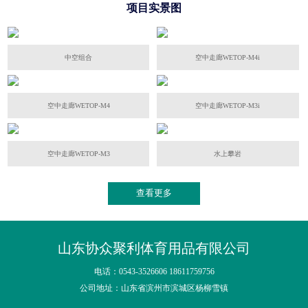
项目实景图
中空组合
空中走廊WETOP-M4i
空中走廊WETOP-M4
空中走廊WETOP-M3i
空中走廊WETOP-M3
水上攀岩
查看更多
山东协众聚利体育用品有限公司
电话：0543-3526606 18611759756
公司地址：山东省滨州市滨城区杨柳雪镇