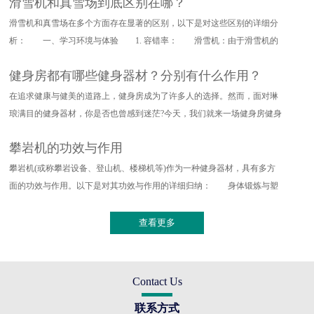
滑雪机和真雪场到底区别在哪？
滑雪机和真雪场在多个方面存在显著的区别，以下是对这些区别的详细分
析： 一、学习环境与体验 1. 容错率： 滑雪机：由于滑雪机的
设计特点，其对滑雪动作的要求
健身房都有哪些健身器材？分别有什么作用？
在追求健康与健美的道路上，健身房成为了许多人的选择。然而，面对琳
琅满目的健身器材，你是否也曾感到迷茫?今天，我们就来一场健身房健身
器材的深度探索，带你了解
攀岩机的功效与作用
攀岩机(或称攀岩设备、登山机、楼梯机等)作为一种健身器材，具有多方
面的功效与作用。以下是对其功效与作用的详细归纳： 身体锻炼与塑
形 全身训练：攀岩机能够提
查看更多
Contact Us
联系方式