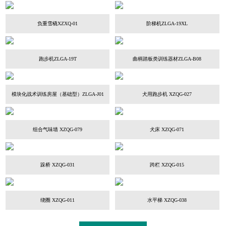
负重雪橇XZXQ-01
阶梯机ZLGA-19XL
跑步机ZLGA-19T
曲柄踏板类训练器材ZLGA-B08
模块化战术训练房屋（基础型）ZLGA-J01
犬用跑步机 XZQG-027
组合气味墙 XZQG-079
犬床 XZQG-071
跺桥 XZQG-031
跨栏 XZQG-015
绕圈 XZQG-011
水平梯 XZQG-038