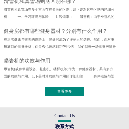
滑雪机和真雪场到底区别在哪？
滑雪机和真雪场在多个方面存在显著的区别，以下是对这些区别的详细分
析： 一、学习环境与体验 1. 容错率： 滑雪机：由于滑雪机的
设计特点，其对滑雪动作的要求
健身房都有哪些健身器材？分别有什么作用？
在追求健康与健美的道路上，健身房成为了许多人的选择。然而，面对琳
琅满目的健身器材，你是否也曾感到迷茫?今天，我们就来一场健身房健身
器材的深度探索，带你了解
攀岩机的功效与作用
攀岩机(或称攀岩设备、登山机、楼梯机等)作为一种健身器材，具有多方
面的功效与作用。以下是对其功效与作用的详细归纳： 身体锻炼与塑
形 全身训练：攀岩机能够提
查看更多
Contact Us
联系方式