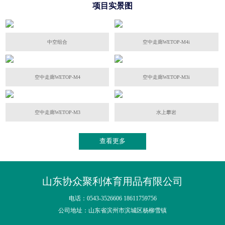
项目实景图
中空组合
空中走廊WETOP-M4i
空中走廊WETOP-M4
空中走廊WETOP-M3i
空中走廊WETOP-M3
水上攀岩
查看更多
山东协众聚利体育用品有限公司
电话：0543-3526606 18611759756
公司地址：山东省滨州市滨城区杨柳雪镇