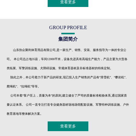
查看更多
GROUP PROFILE
集团简介
山东协众聚利体育用品有限公司,是一家生产、销售、安装、服务指导为一体的专业公
司。 本公司总占地35亩，车间12000平米，设备先进具有高端生产能力，产品主要为大型各
类拓展、军警训练设施、犬障碍设施、常规体育器材及非标准器材的特殊定制。
除此之外，本公司着力于新产品的研发,现已投入生产销售的产品有“滑雪机”、“攀岩机”、
爬绳机”、“拉绳机”等等。
公司本着“客户至上，质量为本”的原则,建立健全了严苛的质量标准检验体系,通过国家质
量认证体系。 公司一直专注打造专业健身器材场地场馆配套设施、军警特种训练设施、户外
教育基地等整体解决方案。
查看更多