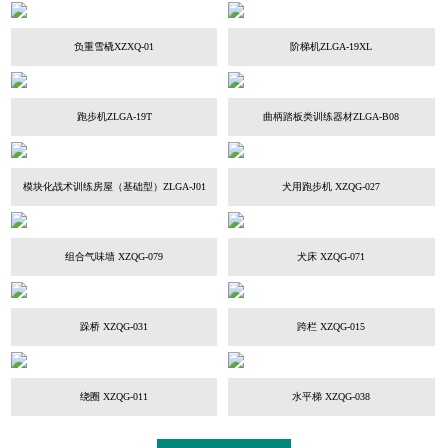
负重雪橇XZXQ-01
阶梯机ZLGA-19XL
跑步机ZLGA-19T
曲柄踏板类训练器材ZLGA-B08
模块化战术训练房屋（基础型）ZLGA-J01
犬用跑步机 XZQG-027
组合气味墙 XZQG-079
犬床 XZQG-071
跺桥 XZQG-031
跨栏 XZQG-015
绕圈 XZQG-011
水平梯 XZQG-038