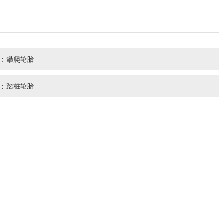
：
攀爬轮胎
：
踏桩轮胎