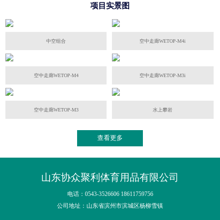
项目实景图
中空组合
空中走廊WETOP-M4i
空中走廊WETOP-M4
空中走廊WETOP-M3i
空中走廊WETOP-M3
水上攀岩
查看更多
山东协众聚利体育用品有限公司
电话：0543-3526606 18611759756
公司地址：山东省滨州市滨城区杨柳雪镇