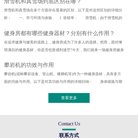
滑雪机和真雪场到底区别在哪？
滑雪机和真雪场在多个方面存在显著的区别，以下是对这些区别的详细分
析： 一、学习环境与体验 1. 容错率： 滑雪机：由于滑雪机的
设计特点，其对滑雪动作的要求
健身房都有哪些健身器材？分别有什么作用？
在追求健康与健美的道路上，健身房成为了许多人的选择。然而，面对琳
琅满目的健身器材，你是否也曾感到迷茫?今天，我们就来一场健身房健身
器材的深度探索，带你了解
攀岩机的功效与作用
攀岩机(或称攀岩设备、登山机、楼梯机等)作为一种健身器材，具有多方
面的功效与作用。以下是对其功效与作用的详细归纳： 身体锻炼与塑
形 全身训练：攀岩机能够提
查看更多
Contact Us
联系方式