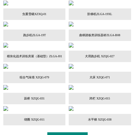
负重雪橇XZXQ-01
阶梯机ZLGA-19XL
跑步机ZLGA-19T
曲柄踏板类训练器材ZLGA-B08
模块化战术训练房屋（基础型）ZLGA-J01
犬用跑步机 XZQG-027
组合气味墙 XZQG-079
犬床 XZQG-071
跺桥 XZQG-031
跨栏 XZQG-015
绕圈 XZQG-011
水平梯 XZQG-038