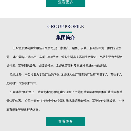
查看更多
GROUP PROFILE
集团简介
山东协众聚利体育用品有限公司,是一家生产、销售、安装、服务指导为一体的专业公
司。 本公司总占地35亩，车间12000平米，设备先进具有高端生产能力，产品主要为大型各
类拓展、军警训练设施、犬障碍设施、常规体育器材及非标准器材的特殊定制。
除此之外，本公司着力于新产品的研发,现已投入生产销售的产品有“滑雪机”、“攀岩机”、
爬绳机”、“拉绳机”等等。
公司本着“客户至上，质量为本”的原则,建立健全了严苛的质量标准检验体系,通过国家质
量认证体系。 公司一直专注打造专业健身器材场地场馆配套设施、军警特种训练设施、户外
教育基地等整体解决方案。
查看更多