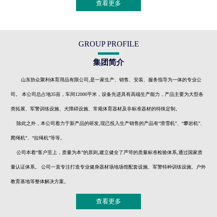
查看更多
GROUP PROFILE
集团简介
山东协众聚利体育用品有限公司,是一家生产、销售、安装、服务指导为一体的专业公
司。 本公司总占地35亩，车间12000平米，设备先进具有高端生产能力，产品主要为大型各
类拓展、军警训练设施、犬障碍设施、常规体育器材及非标准器材的特殊定制。
除此之外，本公司着力于新产品的研发,现已投入生产销售的产品有“滑雪机”、“攀岩机”、
爬绳机”、“拉绳机”等等。
公司本着“客户至上，质量为本”的原则,建立健全了严苛的质量标准检验体系,通过国家质
量认证体系。 公司一直专注打造专业健身器材场地场馆配套设施、军警特种训练设施、户外
教育基地等整体解决方案。
查看更多