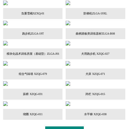
负重雪橇XZXQ-01
阶梯机ZLGA-19XL
跑步机ZLGA-19T
曲柄踏板类训练器材ZLGA-B08
模块化战术训练房屋（基础型）ZLGA-J01
犬用跑步机 XZQG-027
组合气味墙 XZQG-079
犬床 XZQG-071
跺桥 XZQG-031
跨栏 XZQG-015
绕圈 XZQG-011
水平梯 XZQG-038