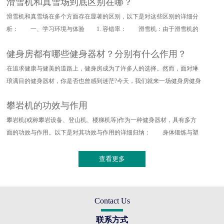
滑雪机和真雪场到底区别在哪？
滑雪机和真雪场在多个方面存在显著的区别，以下是对这些区别的详细分
析： 一、学习环境与体验 1. 容错率： 滑雪机：由于滑雪机的
设计特点，其对滑雪动作的要求
健身房都有哪些健身器材？分别有什么作用？
在追求健康与健美的道路上，健身房成为了许多人的选择。然而，面对琳
琅满目的健身器材，你是否也曾感到迷茫?今天，我们就来一场健身房健身
器材的深度探索，带你了解
攀岩机的功效与作用
攀岩机(或称攀岩设备、登山机、楼梯机等)作为一种健身器材，具有多方
面的功效与作用。以下是对其功效与作用的详细归纳： 身体锻炼与塑
形 全身训练：攀岩机能够提
查看更多
Contact Us
联系方式