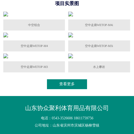
项目实景图
中空组合
空中走廊WETOP-M4i
空中走廊WETOP-M4
空中走廊WETOP-M3i
空中走廊WETOP-M3
水上攀岩
查看更多
山东协众聚利体育用品有限公司
电话：0543-3526606 18611759756
公司地址：山东省滨州市滨城区杨柳雪镇