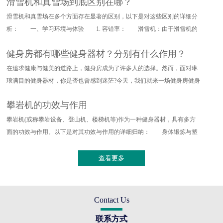
滑雪机和真雪场到底区别在哪？
滑雪机和真雪场在多个方面存在显著的区别，以下是对这些区别的详细分
析： 一、学习环境与体验 1. 容错率： 滑雪机：由于滑雪机的
设计特点，其对滑雪动作的要求
健身房都有哪些健身器材？分别有什么作用？
在追求健康与健美的道路上，健身房成为了许多人的选择。然而，面对琳
琅满目的健身器材，你是否也曾感到迷茫?今天，我们就来一场健身房健身
器材的深度探索，带你了解
攀岩机的功效与作用
攀岩机(或称攀岩设备、登山机、楼梯机等)作为一种健身器材，具有多方
面的功效与作用。以下是对其功效与作用的详细归纳： 身体锻炼与塑
形 全身训练：攀岩机能够提
查看更多
Contact Us
联系方式