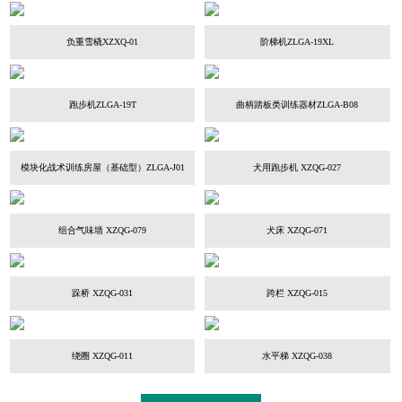
负重雪橇XZXQ-01
阶梯机ZLGA-19XL
跑步机ZLGA-19T
曲柄踏板类训练器材ZLGA-B08
模块化战术训练房屋（基础型）ZLGA-J01
犬用跑步机 XZQG-027
组合气味墙 XZQG-079
犬床 XZQG-071
跺桥 XZQG-031
跨栏 XZQG-015
绕圈 XZQG-011
水平梯 XZQG-038