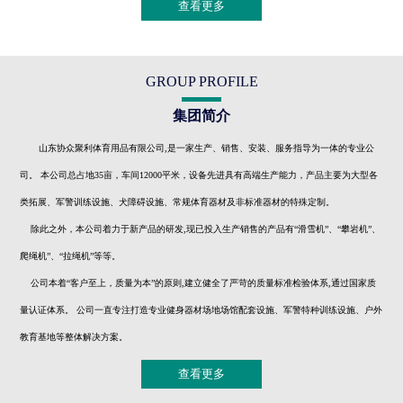
查看更多
GROUP PROFILE
集团简介
山东协众聚利体育用品有限公司,是一家生产、销售、安装、服务指导为一体的专业公
司。 本公司总占地35亩，车间12000平米，设备先进具有高端生产能力，产品主要为大型各
类拓展、军警训练设施、犬障碍设施、常规体育器材及非标准器材的特殊定制。
除此之外，本公司着力于新产品的研发,现已投入生产销售的产品有“滑雪机”、“攀岩机”、
爬绳机”、“拉绳机”等等。
公司本着“客户至上，质量为本”的原则,建立健全了严苛的质量标准检验体系,通过国家质
量认证体系。 公司一直专注打造专业健身器材场地场馆配套设施、军警特种训练设施、户外
教育基地等整体解决方案。
查看更多