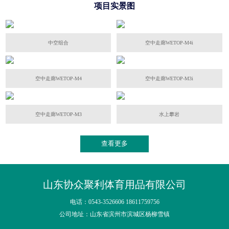
项目实景图
中空组合
空中走廊WETOP-M4i
空中走廊WETOP-M4
空中走廊WETOP-M3i
空中走廊WETOP-M3
水上攀岩
查看更多
山东协众聚利体育用品有限公司
电话：0543-3526606 18611759756
公司地址：山东省滨州市滨城区杨柳雪镇