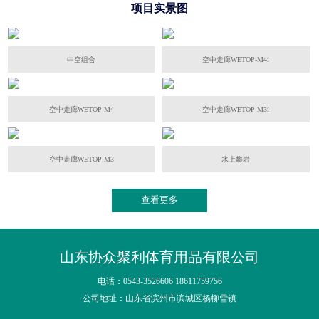
项目实景图
中空组合
空中走廊WETOP-M4i
空中走廊WETOP-M4
空中走廊WETOP-M3i
空中走廊WETOP-M3
水上攀岩
查看更多
山东协众聚利体育用品有限公司
电话：0543-3526606 18611759756
公司地址：山东省滨州市滨城区杨柳雪镇