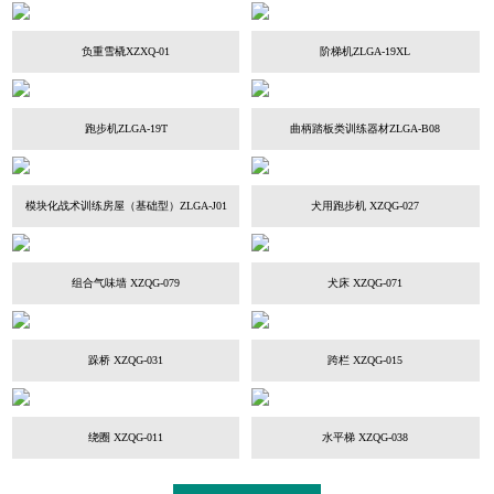
负重雪橇XZXQ-01
阶梯机ZLGA-19XL
跑步机ZLGA-19T
曲柄踏板类训练器材ZLGA-B08
模块化战术训练房屋（基础型）ZLGA-J01
犬用跑步机 XZQG-027
组合气味墙 XZQG-079
犬床 XZQG-071
跺桥 XZQG-031
跨栏 XZQG-015
绕圈 XZQG-011
水平梯 XZQG-038