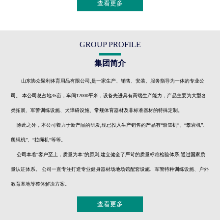
查看更多
GROUP PROFILE
集团简介
山东协众聚利体育用品有限公司,是一家生产、销售、安装、服务指导为一体的专业公
司。 本公司总占地35亩，车间12000平米，设备先进具有高端生产能力，产品主要为大型各
类拓展、军警训练设施、犬障碍设施、常规体育器材及非标准器材的特殊定制。
除此之外，本公司着力于新产品的研发,现已投入生产销售的产品有“滑雪机”、“攀岩机”、
爬绳机”、“拉绳机”等等。
公司本着“客户至上，质量为本”的原则,建立健全了严苛的质量标准检验体系,通过国家质
量认证体系。 公司一直专注打造专业健身器材场地场馆配套设施、军警特种训练设施、户外
教育基地等整体解决方案。
查看更多