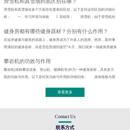
滑雪机和真雪场到底区别在哪？
滑雪机和真雪场在多个方面存在显著的区别，以下是对这些区别的详细分
析： 一、学习环境与体验 1. 容错率： 滑雪机：由于滑雪机的
设计特点，其对滑雪动作的要求
健身房都有哪些健身器材？分别有什么作用？
在追求健康与健美的道路上，健身房成为了许多人的选择。然而，面对琳
琅满目的健身器材，你是否也曾感到迷茫?今天，我们就来一场健身房健身
器材的深度探索，带你了解
攀岩机的功效与作用
攀岩机(或称攀岩设备、登山机、楼梯机等)作为一种健身器材，具有多方
面的功效与作用。以下是对其功效与作用的详细归纳： 身体锻炼与塑
形 全身训练：攀岩机能够提
查看更多
Contact Us
联系方式