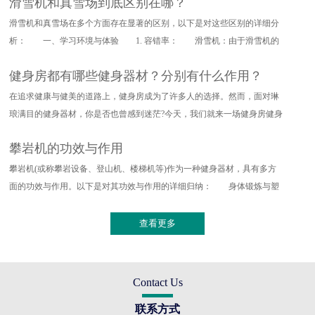
滑雪机和真雪场到底区别在哪？
滑雪机和真雪场在多个方面存在显著的区别，以下是对这些区别的详细分
析： 一、学习环境与体验 1. 容错率： 滑雪机：由于滑雪机的
设计特点，其对滑雪动作的要求
健身房都有哪些健身器材？分别有什么作用？
在追求健康与健美的道路上，健身房成为了许多人的选择。然而，面对琳
琅满目的健身器材，你是否也曾感到迷茫?今天，我们就来一场健身房健身
器材的深度探索，带你了解
攀岩机的功效与作用
攀岩机(或称攀岩设备、登山机、楼梯机等)作为一种健身器材，具有多方
面的功效与作用。以下是对其功效与作用的详细归纳： 身体锻炼与塑
形 全身训练：攀岩机能够提
查看更多
Contact Us
联系方式