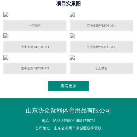
项目实景图
中空组合
空中走廊WETOP-M4i
空中走廊WETOP-M4
空中走廊WETOP-M3i
空中走廊WETOP-M3
水上攀岩
查看更多
山东协众聚利体育用品有限公司
电话：0543-3526606 18611759756
公司地址：山东省滨州市滨城区杨柳雪镇