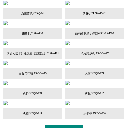
负重雪橇XZXQ-01
阶梯机ZLGA-19XL
跑步机ZLGA-19T
曲柄踏板类训练器材ZLGA-B08
模块化战术训练房屋（基础型）ZLGA-J01
犬用跑步机 XZQG-027
组合气味墙 XZQG-079
犬床 XZQG-071
跺桥 XZQG-031
跨栏 XZQG-015
绕圈 XZQG-011
水平梯 XZQG-038