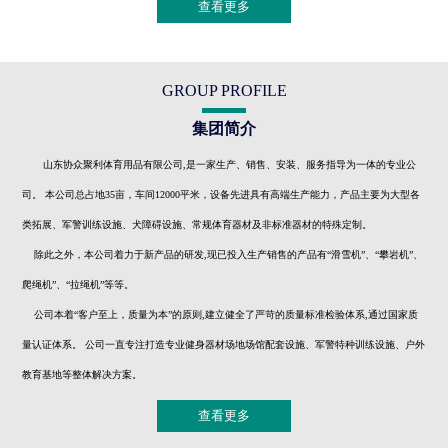
查看更多
GROUP PROFILE
集团简介
山东协众聚利体育用品有限公司,是一家生产、销售、安装、服务指导为一体的专业公
司。 本公司总占地35亩，车间12000平米，设备先进具有高端生产能力，产品主要为大型各
类拓展、军警训练设施、犬障碍设施、常规体育器材及非标准器材的特殊定制。
除此之外，本公司着力于新产品的研发,现已投入生产销售的产品有“滑雪机”、“攀岩机”、
爬绳机”、“拉绳机”等等。
公司本着“客户至上，质量为本”的原则,建立健全了严苛的质量标准检验体系,通过国家质
量认证体系。 公司一直专注打造专业健身器材场地场馆配套设施、军警特种训练设施、户外
教育基地等整体解决方案。
查看更多