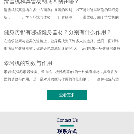
滑雪机和真雪场到底区别在哪？
滑雪机和真雪场在多个方面存在显著的区别，以下是对这些区别的详细分
析： 一、学习环境与体验 1. 容错率： 滑雪机：由于滑雪机的
设计特点，其对滑雪动作的要求
健身房都有哪些健身器材？分别有什么作用？
在追求健康与健美的道路上，健身房成为了许多人的选择。然而，面对琳
琅满目的健身器材，你是否也曾感到迷茫?今天，我们就来一场健身房健身
器材的深度探索，带你了解
攀岩机的功效与作用
攀岩机(或称攀岩设备、登山机、楼梯机等)作为一种健身器材，具有多方
面的功效与作用。以下是对其功效与作用的详细归纳： 身体锻炼与塑
形 全身训练：攀岩机能够提
查看更多
Contact Us
联系方式