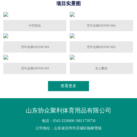
项目实景图
中空组合
空中走廊WETOP-M4i
空中走廊WETOP-M4
空中走廊WETOP-M3i
空中走廊WETOP-M3
水上攀岩
查看更多
山东协众聚利体育用品有限公司
电话：0543-3526606 18611759756
公司地址：山东省滨州市滨城区杨柳雪镇