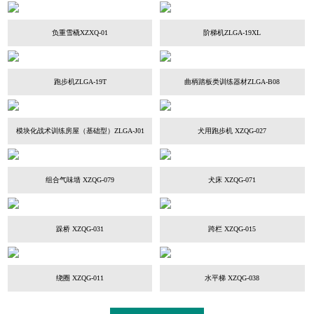
负重雪橇XZXQ-01
阶梯机ZLGA-19XL
跑步机ZLGA-19T
曲柄踏板类训练器材ZLGA-B08
模块化战术训练房屋（基础型）ZLGA-J01
犬用跑步机 XZQG-027
组合气味墙 XZQG-079
犬床 XZQG-071
跺桥 XZQG-031
跨栏 XZQG-015
绕圈 XZQG-011
水平梯 XZQG-038