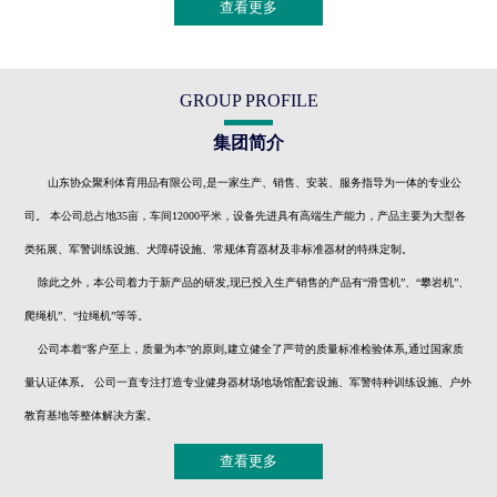
查看更多
GROUP PROFILE
集团简介
山东协众聚利体育用品有限公司,是一家生产、销售、安装、服务指导为一体的专业公
司。 本公司总占地35亩，车间12000平米，设备先进具有高端生产能力，产品主要为大型各
类拓展、军警训练设施、犬障碍设施、常规体育器材及非标准器材的特殊定制。
除此之外，本公司着力于新产品的研发,现已投入生产销售的产品有“滑雪机”、“攀岩机”、
爬绳机”、“拉绳机”等等。
公司本着“客户至上，质量为本”的原则,建立健全了严苛的质量标准检验体系,通过国家质
量认证体系。 公司一直专注打造专业健身器材场地场馆配套设施、军警特种训练设施、户外
教育基地等整体解决方案。
查看更多